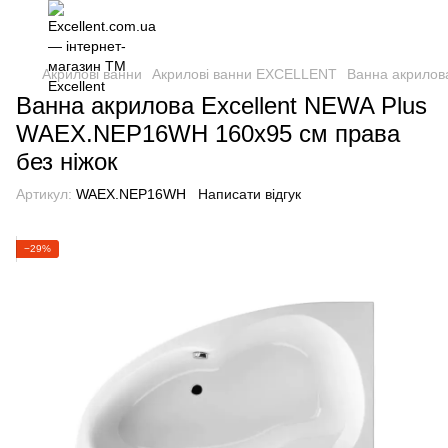
Акрилові ванни
Акрилові ванни EXCELLENT
Ванна акрилов
Ванна акрилова Excellent NEWA Plus
WAEX.NEP16WH 160х95 см права
без ніжок
Артикул:
WAEX.NEP16WH
Написати відгук
−29%