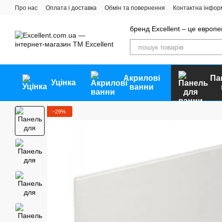
Перейти до основного контенту
Про нас
Оплата і доставка
Обмін та повернення
Контактна інфор
бренд Excellent – ​​це европ
Акрилові
Па
Уцінка
ванни
−29%