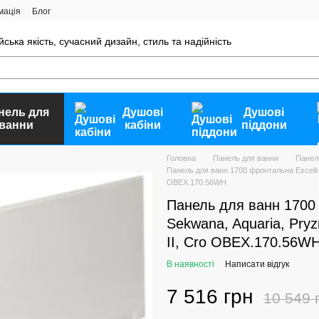
мація
Блог
ейська якість, сучасний дизайн, стиль та надійність
нель для
Душові
Душові
ванни
кабіни
піддони
Головна
Панель для ванни
Панел
Панель для ванн 1700 фронтальна Excellen
OBEX.170.56WH
Панель для ванн 1700 
Sekwana, Aquaria, Pry
II, Cro OBEX.170.56W
В наявності
Написати відгук
7 516 грн
10 549 