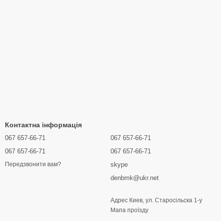
Контактна інформація
067 657-66-71
067 657-66-71
067 657-66-71
067 657-66-71
skype
Передзвонити вам?
denbmk@ukr.net
Адрес Киев, ул. Старосільска 1-у
Мапа проїзду