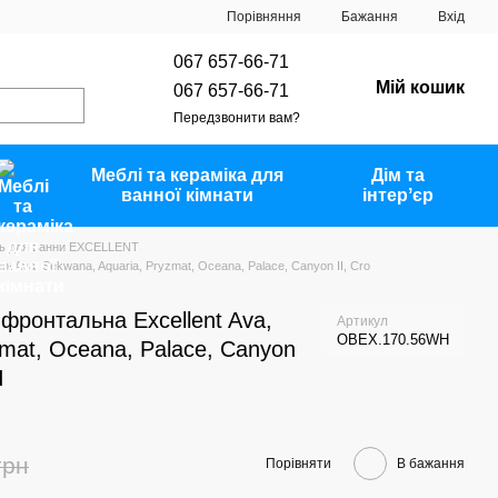
Порівняння
Бажання
Вхід
067 657-66-71
Мій кошик
067 657-66-71
Передзвонити вам?
Меблі та кераміка для
Дім та
ванної кімнати
інтерʼєр
ь для ванни EXCELLENT
t Ava, Sekwana, Aquaria, Pryzmat, Oceana, Palace, Canyon II, Cro
фронтальна Excellent Ava,
Артикул
OBEX.170.56WH
zmat, Oceana, Palace, Canyon
H
грн
Порівняти
В бажання