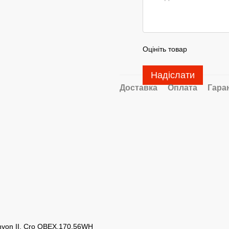
Оцініть товар
Надіслати
Доставка
Оплата
Гара
anyon II, Cro OBEX.170.56WH