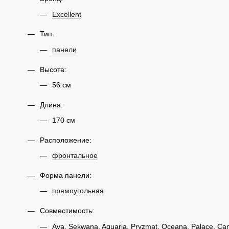
Excellent
Тип:
панели
Высота:
56 см
Длина:
170 см
Расположение:
фронтальное
Форма панели:
прямоугольная
Совместимость:
Ava, Sekwana, Aquaria, Pryzmat, Oceana, Palace, C