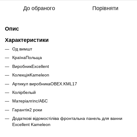
До обраного
Порівняти
Опис
Характеристики
Од вимшт
КраїнаПольща
ВиробникExcellent
КолекціяKameleon
Артикул виробникаOBEX.KML17
Колірбелый
Матеріалгіпс/АБС
Гарантія2 роки
Додаткові відомостіліва фронтальна панель для ванни
Excellent Kameleon