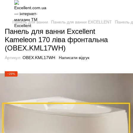
Панель для ванни
Панель для ванни EXCELLENT
Панель д
Панель для ванни Excellent
Kameleon 170 ліва фронтальна
(OBEX.KML17WH)
Артикул:
OBEX.KML17WH
Написати відгук
−29%