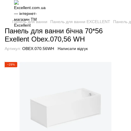
Панель для ванни
Панель для ванни EXCELLENT
Панель д
Панель для ванни бічна 70*56
Exellent Obex.070,56 WH
Артикул:
OBEX.070.56WH
Написати відгук
−29%