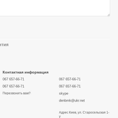
нтия
Контактная информация
067 657-66-71
067 657-66-71
067 657-66-71
067 657-66-71
skype
Перезвонить вам?
denbmk@ukr.net
Адрес Киев, ул. Старосельская 1-
у