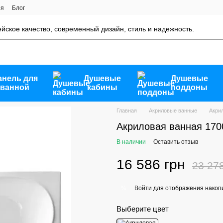
ия
Блог
опейское качество, современный дизайн, стиль и надежность.
анель для
Душевые
Душевые
ванной
кабины
поддоны
Главная
Акриловые ванные
Акри
Акриловая ванная 170
В наличии
Оставить отзыв
16 586 грн
23 27
Войти
для отображения накопи
%
Выберите цвет