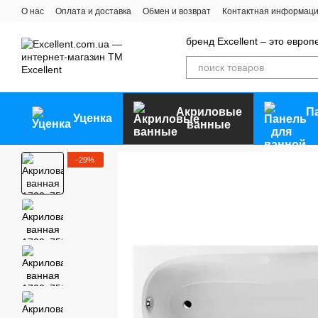
Перейти к основному контенту
О нас
Оплата и доставка
Обмен и возврат
Контактная информац
бренд Excellent – ​​это евр
Акриловые
П
Уценка
ванные
−29%